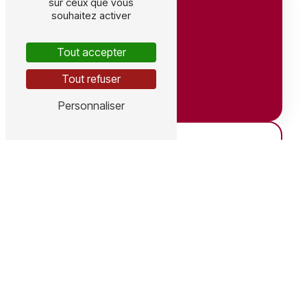
sur ceux que vous
souhaitez activer
Tout accepter
Tout refuser
Adresse
Personnaliser
641 Av. du Grain d'Or, 41350 Vineuil
ZA, 9 rue des Crozes, 15100 Coren
Téléphones
Vineuil : 06 63 54 38 03
Coren : 06 78 37 36 47