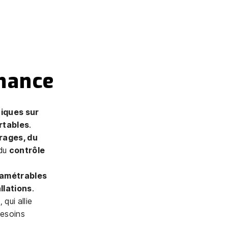
rmance
iques sur
ortables
.
irages, du
 du
contrôle
amétrables
llations
.
e
, qui allie
besoins