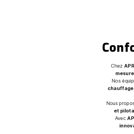
Confo
Chez
APR
mesur
Nos équip
chauffage,
Nous propo
et pilot
Avec
AP
innova