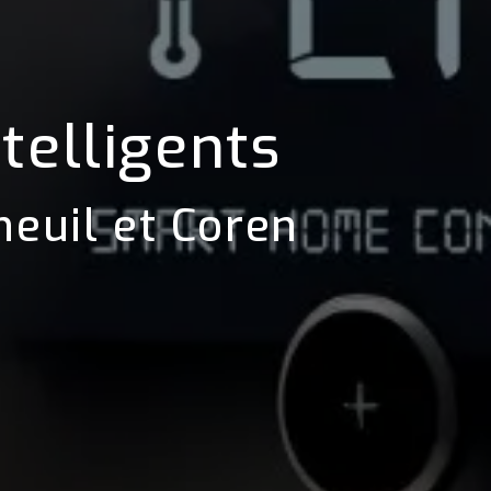
telligents
neuil et Coren