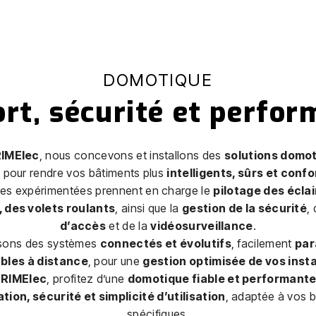
DOMOTIQUE
rt, sécurité et perfo
IMElec
, nous concevons et installons des
solutions domot
e
pour rendre vos bâtiments plus
intelligents, sûrs et conf
es expérimentées prennent en charge le
pilotage des écla
 des volets roulants
, ainsi que la
gestion de la sécurité
,
d’accès
et de la
vidéosurveillance
.
sons des systèmes
connectés et évolutifs
, facilement
par
ables à distance
, pour une
gestion optimisée de vos insta
RIMElec
, profitez d’une
domotique fiable et performant
tion, sécurité et simplicité d’utilisation
, adaptée à vos 
spécifiques.