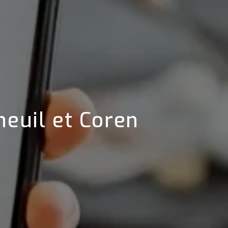
s
neuil et Coren