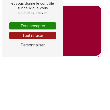
et vous donne le contrôle
sur ceux que vous
souhaitez activer
Tout accepter
Tout refuser
Personnaliser
Adresse
641 Av. du Grain d'Or, 41350 Vineuil
ZA, 9 rue des Crozes, 15100 Coren
Téléphones
Vineuil : 06 63 54 38 03