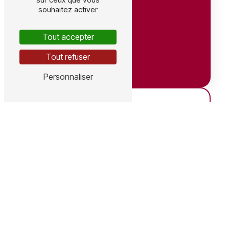
souhaitez activer
Tout accepter
Tout refuser
Adresse
Personnaliser
641 Av. du Grain d'Or, 41350 Vineuil
ZA, 9 rue des Crozes, 15100 Coren
Téléphones
Vineuil : 06 63 54 38 03
Coren : 06 78 37 36 47