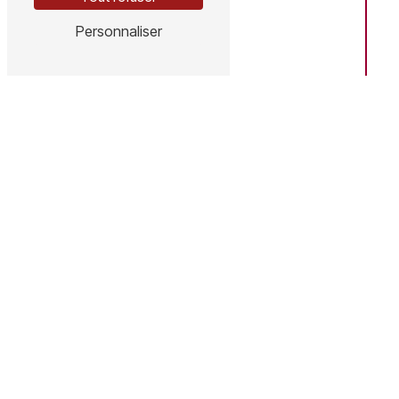
ZA, 9 rue des Crozes, 15100 Coren
Personnaliser
Téléphones
Vineuil : 06 63 54 38 03
Coren : 06 78 37 36 47
E-mail
contact@aprimelec.com