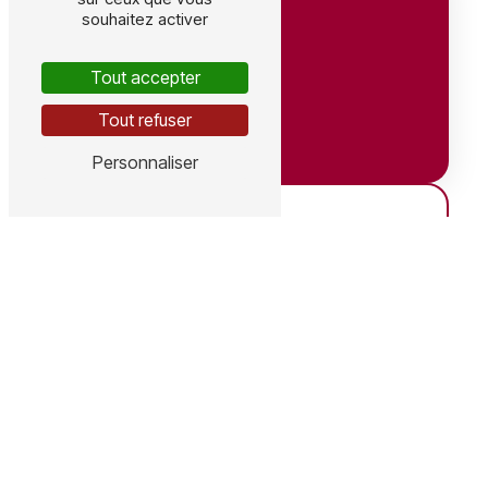
souhaitez activer
Tout accepter
Tout refuser
Adresse
Personnaliser
641 Av. du Grain d'Or, 41350 Vineuil
ZA, 9 rue des Crozes, 15100 Coren
Téléphones
Vineuil : 06 63 54 38 03
Coren : 06 78 37 36 47